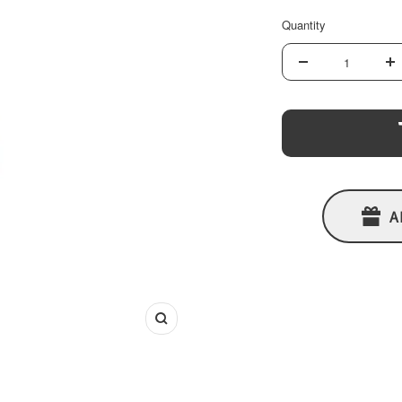
Quantity
Decrease
In
quantity
qu
A
Zoom