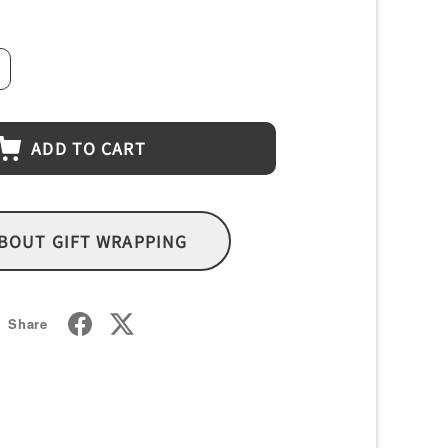
crease
antity
ADD TO CART
BOUT GIFT WRAPPING
Share