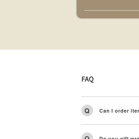
FAQ
Can I order ite
Do you gift wr