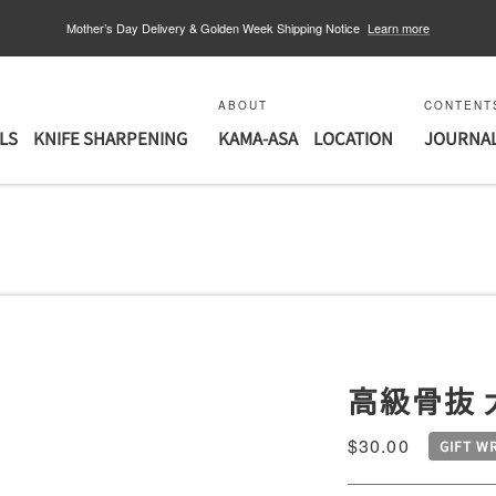
Mother’s Day Delivery & Golden Week Shipping Notice
Learn more
ABOUT
CONTENT
LS
KNIFE SHARPENING
KAMA-ASA
LOCATION
JOURNA
高級骨抜 太
Sale
$30.00
GIFT W
price