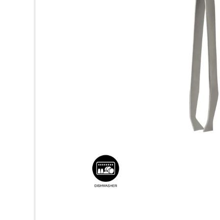
ッ
チ
ン
用
品
専
門
店