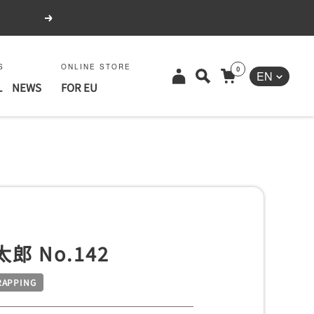
Next
S
ONLINE STORE
0
Language
EN
L
NEWS
FOR EU
郎 No.142
RAPPING