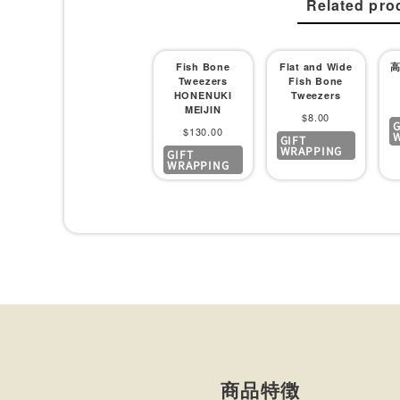
Related pro
Fish Bone
Flat and Wide
高
Tweezers
Fish Bone
HONENUKI
Tweezers
MEIJIN
Sale
$8.00
G
Sale
$130.00
GIFT
price
WRAPPING
GIFT
price
WRAPPING
商品特徴