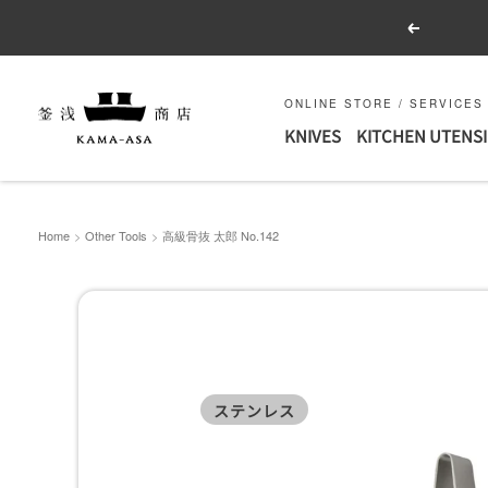
Skip
Previous
to
content
釜
ONLINE STORE / SERVICES
KNIVES
KITCHEN UTENSI
浅
商
店
｜
Home
Other Tools
高級骨抜 太郎 No.142
合
羽
橋
の
包
ステンレス
丁
と
キ