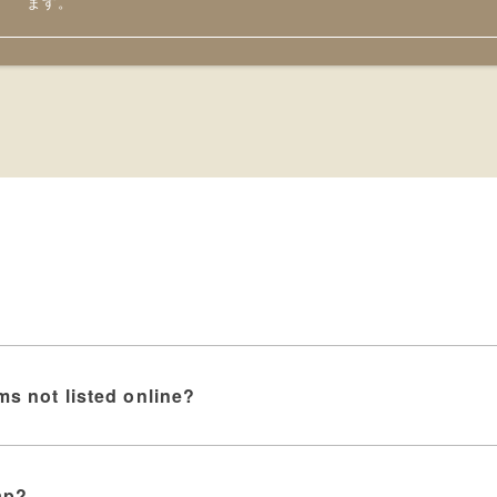
ます。
ms not listed online?
ap?