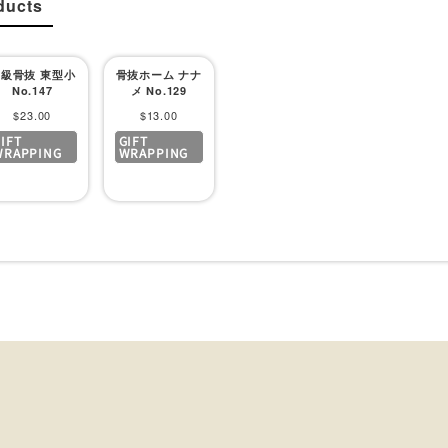
ducts
級骨抜 東型小
骨抜ホーム ナナ
No.147
メ No.129
Sale
Sale
$23.00
$13.00
IFT
GIFT
price
price
WRAPPING
WRAPPING