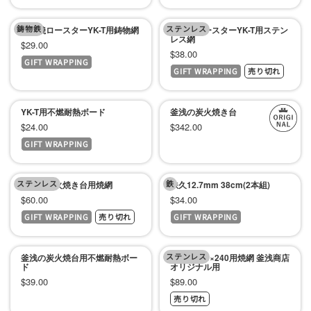
ル
ル
鋳物鉄
価
ステンレス
価
炭火焼ロースターYK-T用鋳物網
炭火焼ロースターYK-T用ステン
レス網
セ
$29.00
格
格
セ
$38.00
GIFT WRAPPING
ー
GIFT WRAPPING
売り切れ
ー
ル
ル
価
価
YK-T用不燃耐熱ボード
釜浅の炭火焼き台
格
セ
セ
$24.00
$342.00
格
GIFT WRAPPING
ー
ー
ル
ル
ステンレス
価
鉄
価
釜浅の炭火焼き台用焼網
鉄久12.7mm 38cm(2本組)
セ
セ
$60.00
$34.00
格
格
GIFT WRAPPING
売り切れ
GIFT WRAPPING
ー
ー
ル
ル
価
ステンレス
価
釜浅の炭火焼台用不燃耐熱ボー
抗火石450×240用焼網 釜浅商店
ド
オリジナル用
格
格
セ
セ
$39.00
$89.00
売り切れ
ー
ー