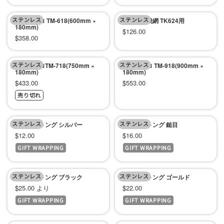
ル
ル
ステンレス
価
ステンレス
価
木炭コンロ TM-618(600mm ×
抗火石用焼網 TK624用
180mm)
セ
$126.00
格
格
セ
$358.00
ー
ー
ル
ステンレス
ル
ステンレス
木炭コンロTM-718(750mm ×
木炭コンロ TM-918(900mm ×
180mm)
180mm)
価
価
セ
セ
$433.00
$553.00
格
格
売り切れ
ー
ー
ル
ル
ステンレス
価
ステンレス
価
クレバートング シルバー
クレバートング 鎚目
セ
セ
$12.00
$16.00
格
格
GIFT WRAPPING
GIFT WRAPPING
ー
ー
ル
ル
ステンレス
価
ステンレス
価
クレバートング ブラック
クレバートング ゴールド
セ
セ
$25.00 より
$22.00
格
格
GIFT WRAPPING
GIFT WRAPPING
ー
ー
ル
ル