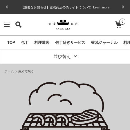
コ
【重要なお知らせ】釜浅商店の偽サイトについて
Learn more
戻
次
ン
る
へ
テ
0
釜
ナ
ン
浅
ビ
ツ
商
TOP
包丁
料理道具
包丁研ぎサービス
釜浅ジャーナル
料
ゲ
へ
店
ー
ス
｜
並び替え
シ
キ
合
ョ
ッ
ホーム
炭火で焼く
羽
ン
プ
橋
の
包
丁
と
キ
ッ