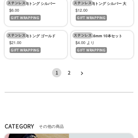
ステンレス
価
ステンレス
価
仙武堂 焼肉トング シルバー
仙武堂 焼肉トング シルバー 大
セ
セ
$6.00
$12.00
格
格
GIFT WRAPPING
GIFT WRAPPING
ー
ー
ル
ル
ステンレス
価
ステンレス
価
仙武堂 焼肉トング ゴールド
魚串太さ1.6mm 10本セット
セ
セ
$21.00
$4.00 より
格
格
GIFT WRAPPING
GIFT WRAPPING
ー
ー
ル
ル
価
価
1
2
格
格
CATEGORY
その他の商品