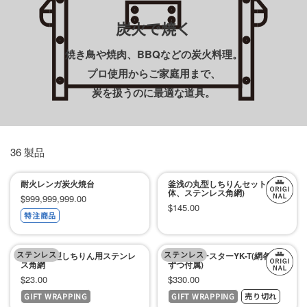
チ
炭火で焼く
ン
焼き鳥や焼肉、BBQなどの炭火料理。
用
プロ使用からご家庭用まで、
品
炭を扱うのに最適な道具。
専
門
店
36 製品
耐火レンガ炭火焼台
釜浅の丸型しちりんセット(本
体、ステンレス角網)
セ
$999,999,999.00
セ
$145.00
特注商品
ー
ー
ル
ル
ステンレス
価
ステンレス
釜浅の丸型しちりん用ステンレ
炭火焼ロースターYK-T(網各1枚
価
ス角網
ずつ付属)
格
セ
セ
$23.00
$330.00
格
GIFT WRAPPING
GIFT WRAPPING
売り切れ
ー
ー